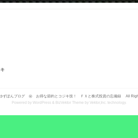
ジキ
ゆずぽんブログ ㊙ お得な節約とコジキ技！ ＦＸと株式投資の忘備録
All Rig
Powered by
WordPress
&
BizVektor Theme
by
Vektor,Inc.
technology.