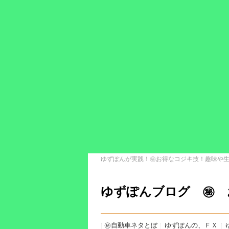
ゆずぽんが実践！㊙お得なコジキ技！趣味や
ゆずぽんブログ ㊙
㊙自動車ネタとぼ
ゆずぽんの、ＦＸ