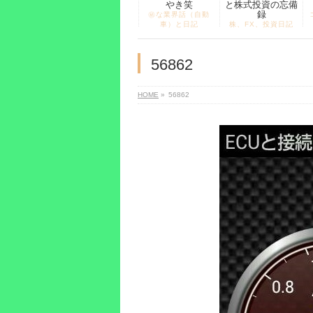
やき笑
と株式投資の忘備
録
㊙な業界話（自動
車）と日記
株、FX、投資日記
56862
HOME
»
56862