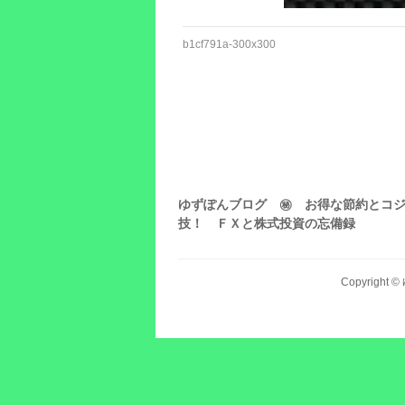
b1cf791a-300x300
ゆずぽんブログ ㊙ お得な節約とコ
技！ ＦＸと株式投資の忘備録
Copyright ©