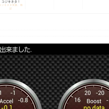
コジキネタ！
コジキネタ実践、検
証